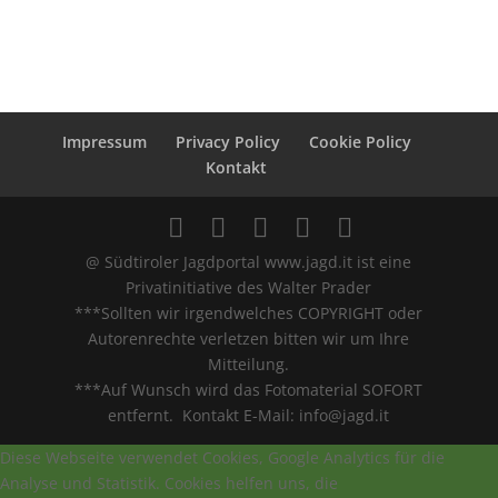
Impressum
Privacy Policy
Cookie Policy
Kontakt
@ Südtiroler Jagdportal www.jagd.it ist eine
Privatinitiative des Walter Prader
***Sollten wir irgendwelches COPYRIGHT oder
Autorenrechte verletzen bitten wir um Ihre
Mitteilung.
***Auf Wunsch wird das Fotomaterial SOFORT
entfernt. Kontakt E-Mail: info@jagd.it
Diese Webseite verwendet Cookies, Google Analytics für die
Analyse und Statistik. Cookies helfen uns, die