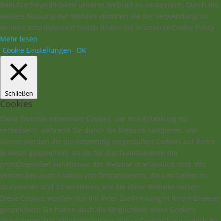
Benutzerfreundlichkeit unserer Website zu verbessern. Durch die
weitere Nutzung der Website stimmen Sie der Verwendung zu.
Weitere Informationen hierzu finden Sie in unserer Cookie Policy
Mehr lesen
Cookie Einstellungen
OK
Schließen
Cookies
Diese Website verwendet Cookies, um Ihre Erfahrung zu
verbessern, während Sie durch die Website navigieren. Von
diesen werden die als notwendig eingestuften Cookies auf Ihrem
Browser gespeichert, da sie für das Funktionieren der
grundlegenden Funktionen der Website unerlässlich sind. Wir
verwenden auch Cookies von Drittanbietern, die uns helfen zu
analysieren und zu verstehen, wie Sie diese Website nutzen.
Diese Cookies werden nur mit Ihrer Zustimmung in Ihrem Browser
gespeichert. Sie haben auch die Möglichkeit, diese Cookies
abzulehnen. Das Ablehnen einiger dieser Cookies kann jedoch Ihr