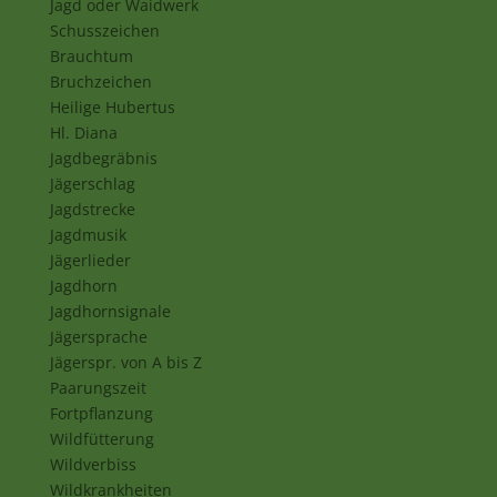
Jagd oder Waidwerk
Schusszeichen
Brauchtum
Bruchzeichen
Heilige Hubertus
Hl. Diana
Jagdbegräbnis
Jägerschlag
Jagdstrecke
Jagdmusik
Jägerlieder
Jagdhorn
Jagdhornsignale
Jägersprache
Jägerspr. von A bis Z
Paarungszeit
Fortpflanzung
Wildfütterung
Wildverbiss
Wildkrankheiten