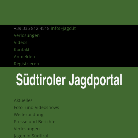
+39 335 812 4518
info@jagd.it
Verlosungen
Videos
Kontakt
Anmelden
Registrieren
Aktuelles
Foto- und Videoshows
Weiterbildung
Presse und Berichte
Verlosungen
Jagen in Südtirol