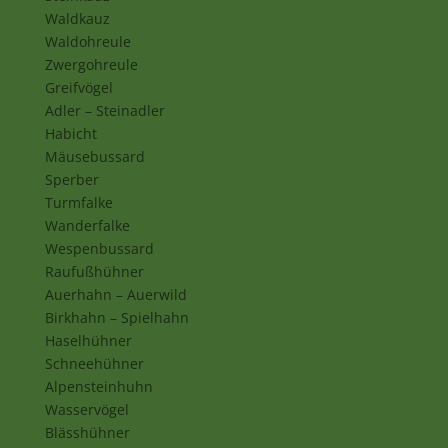
Waldkauz
Waldohreule
Zwergohreule
Greifvögel
Adler – Steinadler
Habicht
Mäusebussard
Sperber
Turmfalke
Wanderfalke
Wespenbussard
Raufußhühner
Auerhahn – Auerwild
Birkhahn – Spielhahn
Haselhühner
Schneehühner
Alpensteinhuhn
Wasservögel
Blässhühner