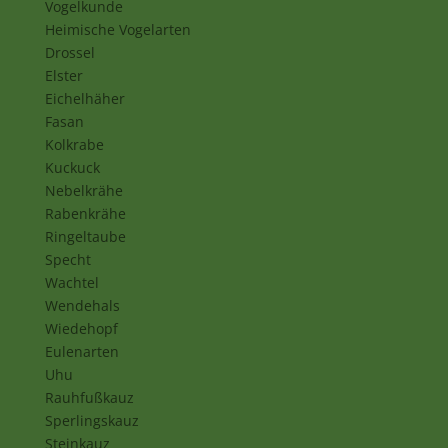
Vogelkunde
Heimische Vogelarten
Drossel
Elster
Eichelhäher
Fasan
Kolkrabe
Kuckuck
Nebelkrähe
Rabenkrähe
Ringeltaube
Specht
Wachtel
Wendehals
Wiedehopf
Eulenarten
Uhu
Rauhfußkauz
Sperlingskauz
Steinkauz