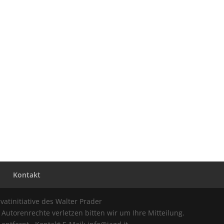
y
Kontakt
ivatinitiative des Walter Prader
Autorenrechte verletzen bitten wir um Ihre Mitteilung.