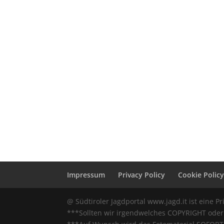
Impressum
Privacy Policy
Cookie Polic
@ Südtiroler Jagdportal www.jagd.it ist eine Pr
***Sollten wir irgendwelches COPYRIGHT oder 