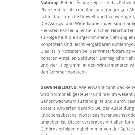
Nahrung:
Bei der Äsung zeigt sich das Rehwil
Pflanzenteile, also die Knospen und jungen Als
lichte, buschreiche Umwelt und hochwertige 
Die Äsungs- und Widerkauperioden sind häufig 
kleinsten Pansen aller heimischen Hirschart
zu Folge muß die aufgenommene Nahrung energ
Rohprotein und leicht vergärbaren Kohlenhydra
Dies ist in Notzeiten bei der Winterfütterung
höheren Anteil an Saftfutter. Der tägliche 
und vier Kilogramm. In den Wintermonaten wir
den Sommermonaten).
GEWEIHBILDUNG:
Wie erwähnt zählt das Rehw
wird hormonell gesteuert und hier im wesent
Gehörnwachstum zuständig ist und durch Tes
spätere Abwerfen bewirkt. Bei der Ausbildu
Knochensubstanz, wobei das heranwachsende
umgeben ist. Dieser versorgt es mit allen für
Gehörns erfolgen dabei immer von der Spitze 