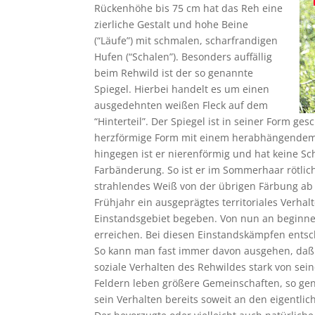
Rückenhöhe bis 75 cm hat das Reh eine
zierliche Gestalt und hohe Beine
(“Läufe”) mit schmalen, scharfrandigen
Hufen (“Schalen”). Besonders auffällig
beim Rehwild ist der so genannte
Spiegel. Hierbei handelt es um einen
ausgedehnten weißen Fleck auf dem
“Hinterteil”. Der Spiegel ist in seiner Form ge
herzförmige Form mit einem herabhängendem 
hingegen ist er nierenförmig und hat keine Sc
Farbänderung. So ist er im Sommerhaar rötlich
strahlendes Weiß von der übrigen Färbung ab
Frühjahr ein ausgeprägtes territoriales Verha
Einstandsgebiet begeben. Von nun an beginn
erreichen. Bei diesen Einstandskämpfen entsche
So kann man fast immer davon ausgehen, daß d
soziale Verhalten des Rehwildes stark von sei
Feldern leben größere Gemeinschaften, so ge
sein Verhalten bereits soweit an den eigentl