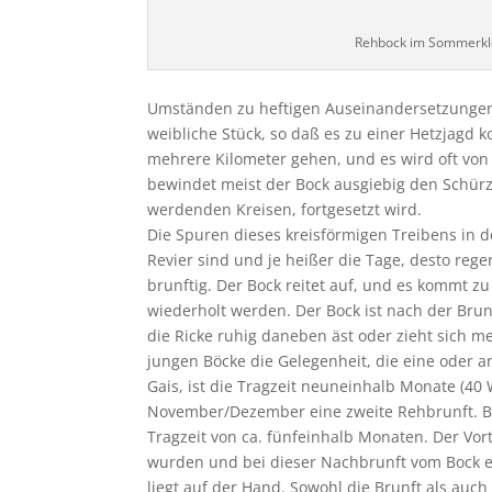
Rehbock im Sommerkl
Umständen zu heftigen Auseinandersetzungen 
weibliche Stück, so daß es zu einer Hetzjagd
mehrere Kilometer gehen, und es wird oft von
bewindet meist der Bock ausgiebig den Schürze
werdenden Kreisen, fortgesetzt wird.
Die Spuren dieses kreisförmigen Treibens in 
Revier sind und je heißer die Tage, desto reger
brunftig. Der Bock reitet auf, und es kommt z
wiederholt werden. Der Bock ist nach der Bru
die Ricke ruhig daneben äst oder zieht sich 
jungen Böcke die Gelegenheit, die eine oder 
Gais, ist die Tragzeit neuneinhalb Monate (40 
November/Dezember eine zweite Rehbrunft. Bei
Tragzeit von ca. fünfeinhalb Monaten. Der Vor
wurden und bei dieser Nachbrunft vom Bock er
liegt auf der Hand. Sowohl die Brunft als auch 