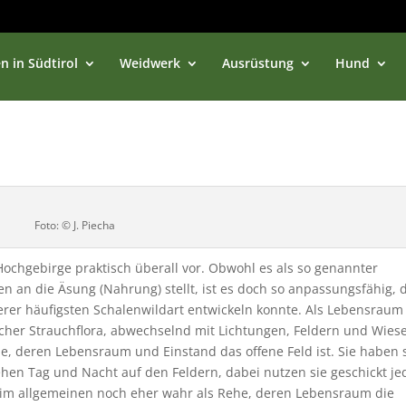
n in Südtirol
Weidwerk
Ausrüstung
Hund
Foto: © J. Piecha
ochgebirge praktisch überall vor. Obwohl es als so genannter
 an die Äsung (Nahrung) stellt, ist es doch so anpassungsfähig, 
erer häufigsten Schalenwildart entwickeln konnte. Als Lebensraum
cher Strauchflora, abwechselnd mit Lichtungen, Feldern und Wies
e, deren Lebensraum und Einstand das offene Feld ist. Sie haben 
n Tag und Nacht auf den Feldern, dabei nutzen sie geschickt je
im allgemeinen noch eher wahr als Rehe, deren Lebensraum die