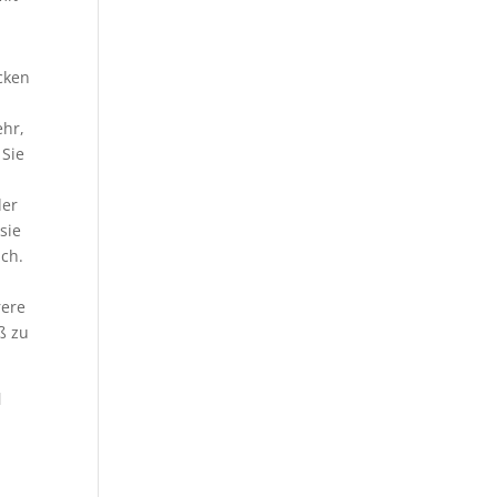
ocken
ehr,
 Sie
der
sie
ich.
rere
ß zu
l