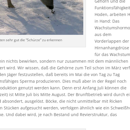
Gehörn und die
Funktionsfähigkei
Hoden, arbeiten 
in Hand: Das
Wachstumshorm
aus dem
ten sehr gut die “Schürze” zu erkennen
Vorderlappen der
Hirnanhangdrüse 
für das Wachstum
allein nichts bewirken, sondern nur zusammen mit dem männlichen
t wird. Wir wissen, daß die Gehörne zum Teil schon im März ver
den Jäger festzustellen, daß bereits im Mai die von Tag zu Tag
nsfähiges Sperma produzieren. Dies muß aber in der Regel noch
roduktion genutzt werden kann. Denn erst Anfang Juli können die
eit) ist Mitte Juli bis Mitte August. Der Brunftbetrieb wird durch e
d absondert, ausgelöst. Böcke, die nicht unmittelbar mit Ricken
n Stücken aufgesucht werden, verfolgen ähnlich wie ein Schweiß
cke. Und dabei wird, je nach Bestand und Revierstruktur, das