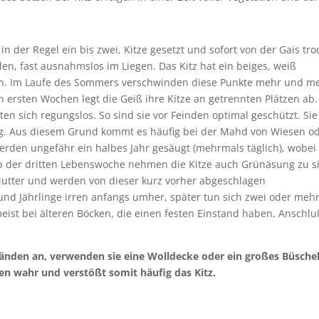
n der Regel ein bis zwei, Kitze gesetzt und sofort von der Gais tr
iden, fast ausnahmslos im Liegen. Das Kitz hat ein beiges, weiß
h. Im Laufe des Sommers verschwinden diese Punkte mehr und m
ersten Wochen legt die Geiß ihre Kitze an getrennten Plätzen ab.
en sich regungslos. So sind sie vor Feinden optimal geschützt. Sie
ähig. Aus diesem Grund kommt es häufig bei der Mahd von Wiesen o
werden ungefähr ein halbes Jahr gesäugt (mehrmals täglich), wobei 
b der dritten Lebenswoche nehmen die Kitze auch Grünäsung zu s
Mutter und werden von dieser kurz vorher abgeschlagen
und Jährlinge irren anfangs umher, später tun sich zwei oder meh
st bei älteren Böcken, die einen festen Einstand haben, Anschlu
Händen an, verwenden sie eine Wolldecke oder ein großes Büsche
n wahr und verstößt somit häufig das Kitz.