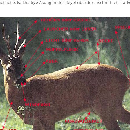
chliche, kalkhaltige Äsung in der Regel überdurchschnittlich stark