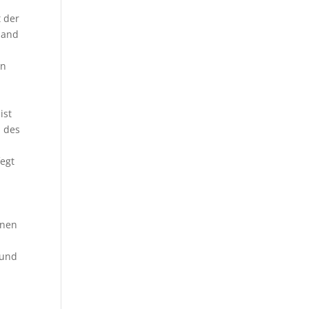
t der
Hand
on
ist
 des
fegt
inen
hund