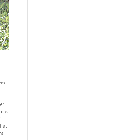
dem
er.
 das
f
 hat
ht.