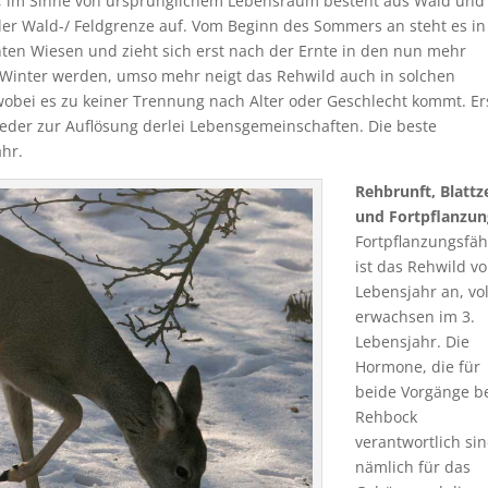
he, im Sinne von ursprünglichem Lebensraum besteht aus Wald und
 der Wald-/ Feldgrenze auf. Vom Beginn des Sommers an steht es in
ten Wiesen und zieht sich erst nach der Ernte in den nun mehr
 Winter werden, umso mehr neigt das Rehwild auch in solchen
wobei es zu keiner Trennung nach Alter oder Geschlecht kommt. Er
eder zur Auflösung derlei Lebensgemeinschaften. Die beste
ahr.
Rehbrunft, Blattz
und Fortpflanzun
Fortpflanzungsfäh
ist das Rehwild v
Lebensjahr an, vol
erwachsen im 3.
Lebensjahr. Die
Hormone, die für
beide Vorgänge b
Rehbock
verantwortlich sin
nämlich für das