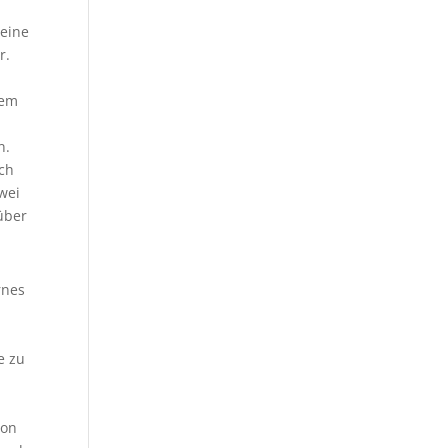
 eine
r.
Dem
n.
ich
wei
über
rnes
e zu
von