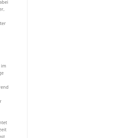
abei
er,
ter
 im
ge
hrend
r
htet
zeit
mit