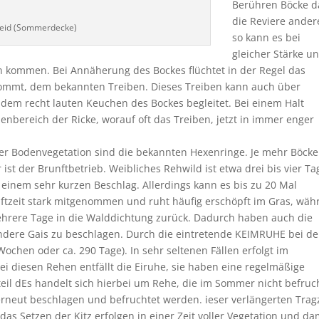
Berühren Böcke d
die Reviere ander
eid (Sommerdecke)
so kann es bei
gleicher Stärke un
kommen. Bei Annäherung des Bockes flüchtet in der Regel das
 kommt, dem bekannten Treiben. Dieses Treiben kann auch über
 dem recht lauten Keuchen des Bockes begleitet. Bei einem Halt
nbereich der Ricke, worauf oft das Treiben, jetzt in immer enger
der Bodenvegetation sind die bekannten Hexenringe. Je mehr Böcke
 ist der Brunftbetrieb. Weibliches Rehwild ist etwa drei bis vier Ta
u einem sehr kurzen Beschlag. Allerdings kann es bis zu 20 Mal
nftzeit stark mitgenommen und ruht häufig erschöpft im Gras, wä
mehrere Tage in die Walddichtung zurück. Dadurch haben auch die
andere Gais zu beschlagen. Durch die eintretende KEIMRUHE bei de
Wochen oder ca. 290 Tage). In sehr seltenen Fällen erfolgt im
 diesen Rehen entfällt die Eiruhe, sie haben eine regelmäßige
teil dEs handelt sich hierbei um Rehe, die im Sommer nicht befruc
neut beschlagen und befruchtet werden. ieser verlängerten Trag
das Setzen der Kitz erfolgen in einer Zeit voller Vegetation und da