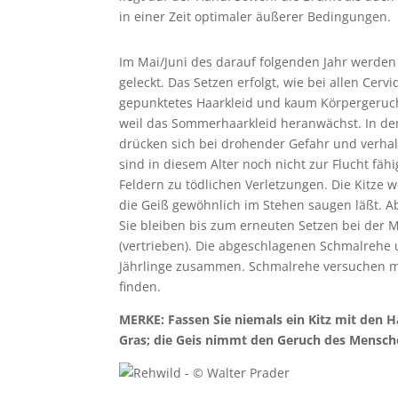
in einer Zeit optimaler äußerer Bedingungen.
Im Mai/Juni des darauf folgenden Jahr werden i
geleckt. Das Setzen erfolgt, wie bei allen Cerv
gepunktetes Haarkleid und kaum Körpergeruc
weil das Sommerhaarkleid heranwächst. In den 
drücken sich bei drohender Gefahr und verhalt
sind in diesem Alter noch nicht zur Flucht f
Feldern zu tödlichen Verletzungen. Die Kitze 
die Geiß gewöhnlich im Stehen saugen läßt. A
Sie bleiben bis zum erneuten Setzen bei der 
(vertrieben). Die abgeschlagenen Schmalrehe 
Jährlinge zusammen. Schmalrehe versuchen mei
finden.
MERKE: Fassen Sie niemals ein Kitz mit den 
Gras; die Geis nimmt den Geruch des Mensche