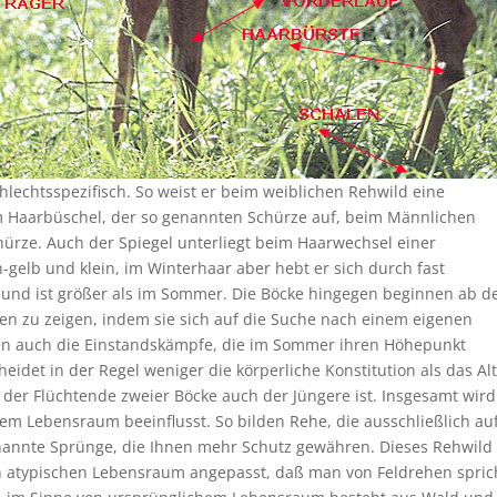
schlechtsspezifisch. So weist er beim weiblichen Rehwild eine
Haarbüschel, der so genannten Schürze auf, beim Männlichen
hürze. Auch der Spiegel unterliegt beim Haarwechsel einer
-gelb und klein, im Winterhaar aber hebt er sich durch fast
 und ist größer als im Sommer. Die Böcke hingegen beginnen ab 
lten zu zeigen, indem sie sich auf die Suche nach einem eigenen
en auch die Einstandskämpfe, die im Sommer ihren Höhepunkt
idet in der Regel weniger die körperliche Konstitution als das Alt
er Flüchtende zweier Böcke auch der Jüngere ist. Insgesamt wird
nem Lebensraum beeinflusst. So bilden Rehe, die ausschließlich au
nannte Sprünge, die Ihnen mehr Schutz gewähren. Dieses Rehwild
ich atypischen Lebensraum angepasst, daß man von Feldrehen spric