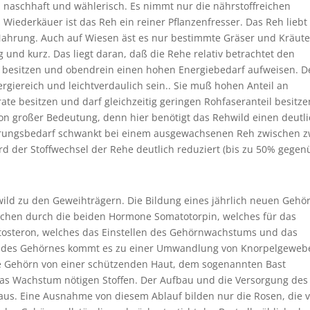
d naschhaft und wählerisch. Es nimmt nur die nährstoffreichen
 Wiederkäuer ist das Reh ein reiner Pflanzenfresser. Das Reh liebt
Nahrung. Auch auf Wiesen äst es nur bestimmte Gräser und Kräute
und kurz. Das liegt daran, daß die Rehe relativ betrachtet den
en besitzen und obendrein einen hohen Energiebedarf aufweisen. 
iereich und leichtverdaulich sein.. Sie muß hohen Anteil an
te besitzen und darf gleichzeitig geringen Rohfaseranteil besitze
 von großer Bedeutung, denn hier benötigt das Rehwild einen deutl
Nahrungsbedarf schwankt bei einem ausgewachsenen Reh zwischen z
d der Stoffwechsel der Rehe deutlich reduziert (bis zu 50% gegen
ild zu den Geweihträgern. Die Bildung eines jährlich neuen Gehö
lichen durch die beiden Hormone Somatotorpin, welches für das
tosteron, welches das Einstellen des Gehörnwachstums und das
ng des Gehörnes kommt es zu einer Umwandlung von Knorpelgeweb
 Gehörn von einer schützenden Haut, dem sogenannten Bast
 das Wachstum nötigen Stoffen. Der Aufbau und die Versorgung des
aus. Eine Ausnahme von diesem Ablauf bilden nur die Rosen, die 