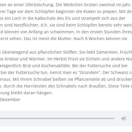
nzen an einer Uferböschung. Die Weibchen brüten zweimal im Jahr.
Drei Tage vor dem Schlüpfen beginnen die Küken zu piepen. Mit d
s ein Loch in die Kalkschale des Eis und strampelt sich aus der
en sind Nestflüchter, d.h. sie sind beim Schlüpfen bereits sehr weit
und können von Anfang an schwimmen. In den ersten Stunden ihre
uerst sehen. Das ist meist die Mutter. Nach 8 Wochen können sie
überwiegend aus pflanzlichen Stoffen. Sie liebt Sämereien, Früch
ine Krebse und Würmer. Im Herbst frisst sie Eicheln und andere Nü
gelegentlich Brot und Küchenabfälle. Bei der Futtersuche und bei
 bei der Futtersuche tun, nennt man es “Gründeln”. Der Schwanz r
raus. Mit ihrem Schnabel beißen sie Pflanzenteile ab und drücke
 durch die Hornleisten des Schnabels nach draußen. Diese Teile 
hrung bleibt daran hängen.
5. Dezember