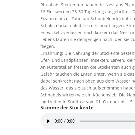
Ritual ab. Stockenten bauen ihr Nest aus Pfla
16 Eier werden 25-30 Tage lang ausgebrütet. 
Eizahn (spitzer Zahn am Schnabelende) bohrt e
Schale, danach bleibt es erschöpft liegen. Ent
entwickelt, verlassen nach kurzem das Nest 
Lebens laufen sie demjenigen nach, den sie z
fliegen.
Ernährung: Die Nahrung der Stockente besteht 
Ufer- und Landpflanzen, Insekten, Larven, kle
An Futterstellen fressen die Stockenten auch 
Gefahr tauchen die Enten unter. Wenn sie das
dabei senkrecht nach oben aus dem Wasser he
das Wasser, das sie auch aufgenommen haben,
Schnabels wirken wie ein Küchensieb. Die Na
Jagdzeiten in Südtirol: vom 01. Oktober bis 1
Stimme der Stockente