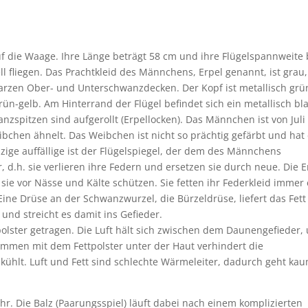
uf die Waage. Ihre Länge beträgt 58 cm und ihre Flügelspannweite 
l fliegen. Das Prachtkleid des Männchens, Erpel genannt, ist grau,
rzen Ober- und Unterschwanzdecken. Der Kopf ist metallisch grü
ün-gelb. Am Hinterrand der Flügel befindet sich ein metallisch bl
zspitzen sind aufgerollt (Erpellocken). Das Männchen ist von Juli
bchen ähnelt. Das Weibchen ist nicht so prächtig gefärbt und hat
ige auffällige ist der Flügelspiegel, der dem des Männchens
, d.h. sie verlieren ihre Federn und ersetzen sie durch neue. Die 
ie vor Nässe und Kälte schützen. Sie fetten ihr Federkleid immer 
ine Drüse an der Schwanzwurzel, die Bürzeldrüse, liefert das Fett 
und streicht es damit ins Gefieder.
olster getragen. Die Luft hält sich zwischen dem Daunengefieder,
mmen mit dem Fettpolster unter der Haut verhindert die
skühlt. Luft und Fett sind schlechte Wärmeleiter, dadurch geht ka
hr. Die Balz (Paarungsspiel) läuft dabei nach einem komplizierten