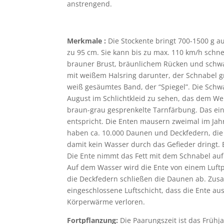
anstrengend.
Merkmale :
Die Stockente bringt 700-1500 g a
zu 95 cm. Sie kann bis zu max. 110 km/h schnel
brauner Brust, bräunlichem Rücken und schwa
mit weißem Halsring darunter, der Schnabel gr
weiß gesäumtes Band, der “Spiegel”. Die Schwan
August im Schlichtkleid zu sehen, das dem Wei
braun-grau gesprenkelte Tarnfärbung. Das einz
entspricht. Die Enten mausern zweimal im Jahr
haben ca. 10.000 Daunen und Deckfedern, die s
damit kein Wasser durch das Gefieder dringt. E
Die Ente nimmt das Fett mit dem Schnabel auf 
Auf dem Wasser wird die Ente von einem Luftp
die Deckfedern schließen die Daunen ab. Zusa
eingeschlossene Luftschicht, dass die Ente au
Körperwärme verloren.
Fortpflanzung:
Die Paarungszeit ist das Frühja