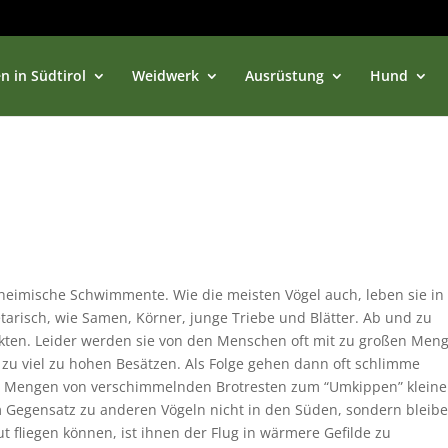
n in Südtirol
Weidwerk
Ausrüstung
Hund
 heimische Schwimmente. Wie die meisten Vögel auch, leben sie in
tarisch, wie Samen, Körner, junge Triebe und Blätter. Ab und zu
ekten. Leider werden sie von den Menschen oft mit zu großen Men
 zu viel zu hohen Besätzen. Als Folge gehen dann oft schlimme
re Mengen von verschimmelnden Brotresten zum “Umkippen” kleine
m Gegensatz zu anderen Vögeln nicht in den Süden, sondern bleib
t fliegen können, ist ihnen der Flug in wärmere Gefilde zu