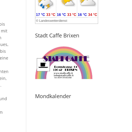
17 °C
33 °C
16 °C
33 °C
16 °C
34 °C
©
Landeswetterdienst
bis
 mit
Stadt Caffe Brixen
n
aues,
 bis
 eine
Enten
ein,
.
Mondkalender
 und
um