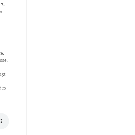
 7-
em
s
te,
sse.
agt
n
des