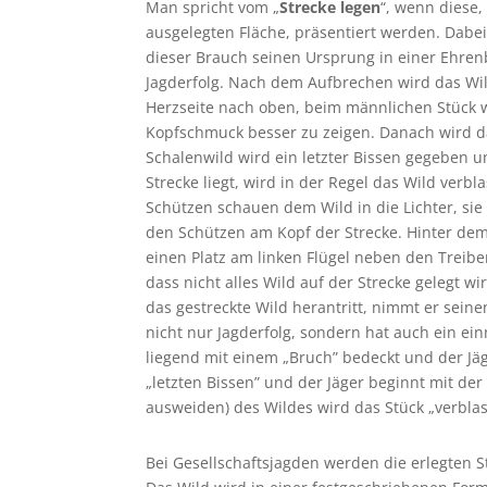
Man spricht vom „
Strecke legen
“, wenn diese,
ausgelegten Fläche, präsentiert werden. Dabei
dieser Brauch seinen Ursprung in einer Ehr
Jagderfolg. Nach dem Aufbrechen wird das Wild 
Herzseite nach oben, beim männlichen Stück w
Kopfschmuck besser zu zeigen. Danach wird 
Schalenwild wird ein letzter Bissen gegeben 
Strecke liegt, wird in der Regel das Wild ver
Schützen schauen dem Wild in die Lichter, sie s
den Schützen am Kopf der Strecke. Hinter dem
einen Platz am linken Flügel neben den Trei
dass nicht alles Wild auf der Strecke gelegt w
das gestreckte Wild herantritt, nimmt er sein
nicht nur Jagderfolg, sondern hat auch ein ein
liegend mit einem „Bruch” bedeckt und der Jä
„letzten Bissen” und der Jäger beginnt mit de
ausweiden) des Wildes wird das Stück „verblas
Bei Gesellschaftsjagden werden die erlegten St