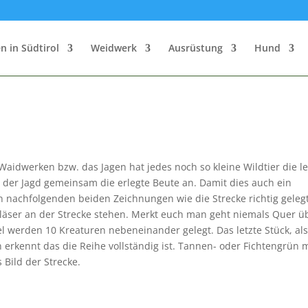
n in Südtirol
Weidwerk
Ausrüstung
Hund
Waidwerken bzw. das Jagen hat jedes noch so kleine Wildtier die le
 der Jagd gemeinsam die erlegte Beute an. Damit dies auch ein
n nachfolgenden beiden Zeichnungen wie die Strecke richtig geleg
bläser an der Strecke stehen. Merkt euch man geht niemals Quer ü
gel werden 10 Kreaturen nebeneinander gelegt. Das letzte Stück, al
erkennt das die Reihe vollständig ist. Tannen- oder Fichtengrün m
 Bild der Strecke.