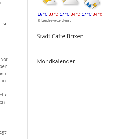
n
16 °C
33 °C
17 °C
34 °C
17 °C
34 °C
©
Landeswetterdienst
also
Stadt Caffe Brixen
 vor
Mondkalender
aben
men,
 an
eite
den
egt”.