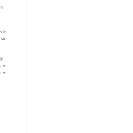
en
jede
 sie
ln
gen
ner,