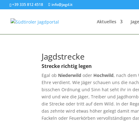
+39 335 812 4518
info@jagd.it
Aktuelles
Jage
Jagdstrecke
Strecke richtig legen
Egal ob
Niederwild
oder
Hochwild
, nach dem 
Ehre verdient. Wie Jäger schauen uns die nach
bisschen Ordnung und Sinn hat seht ihr in de
wird und wie die Jäger, Treiber und Jagdhorn
die Strecke oder tritt auf dem Wild. In der Re
das zehnte wird etwas höher gelegt damit man 
Fackeln oder Feuerkörben vervollständigen das