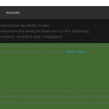
y
Kontakt
ivatinitiative des Walter Prader
Autorenrechte verletzen bitten wir um Ihre Mitteilung.
ntfernt. Kontakt E-Mail: info@jagd.it
e und Statistik. Cookies helfen uns, die Benutzerfreundlichkeit u
erzu finden Sie in unserer Cookie Policy
Mehr lesen
n, während Sie durch die Website navigieren. Von diesen werden d
tionen der Website unerlässlich sind. Wir verwenden auch Cookies 
ur mit Ihrer Zustimmung in Ihrem Browser gespeichert. Sie haben 
n.