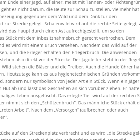
 am Ende einer Jagd, auf einer, meist mit Tannen- oder Fichtengrü
 geht es nicht darum, die Beute zur Schau zu stellen, vielmehr hat
enbezeugung gegenüber dem Wild und dem Dank für den
zur Strecke gelegt. Schalenwild wird auf die rechte Seite gelegt, 
ird das Haupt durch einen Ast aufrechtgestellt, um so den
das Stück mit dem Inbesitznahmebruch gerecht verbrochen. Dem
und es wird mit einem Bruch versehen. Nachdem das Wild auf der
blasen, und die Erleger erhalten den Erlegerbruch. Die anwesenden
tehen also direkt vor der Strecke. Der Jagdleiter steht in der Regel
 Wild stehen die Bläser und die Treiber. Auch die Hundeführer h
bern. Heutzutage kann es aus hygienetechnischen Gründen vorkom
ird, sondern nur symbolisch von jeder Art ein Stück. Wenn ein Jäger
en Hut ab und lässt das Geschehen an sich vorüber ziehen. Er hatte
maliges Leben ausgelöscht. Das erlegte Tier wird auf der rechten S
ger nimmt sich den „Schützenbruch“. Das männliche Stück erhält 
r „roten Arbeit”. Nach dem „Versorgen” (aufbrechen oder auch
en”.
ücke auf den Streckenplatz verbracht und es wird „die Strecke gel