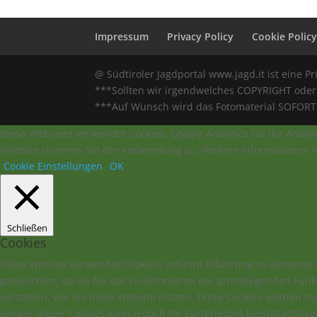
Impressum
Privacy Policy
Cookie Polic
@ Südtiroler Jagdportal www.jagd.it ist eine Pr
***Sollten wir irgendwelches COPYRIGHT oder 
***Auf Wunsch wird das Fotomaterial SOFORT e
Diese Webseite verwendet Cookies, Google Analytics für die Analys
Website stimmen Sie der Verwendung zu. Weitere Informationen hi
Cookie Einstellungen
OK
Schließen
Cookies
Diese Website verwendet Cookies, um Ihre Erfahrung zu verbesser
gespeichert, da sie für das Funktionieren der grundlegenden Funk
verstehen, wie Sie diese Website nutzen. Diese Cookies werden n
einiger dieser Cookies kann jedoch Ihr Surferlebnis beeinträchtige