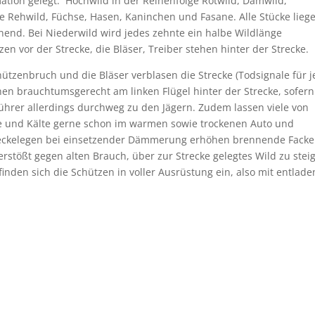
ation gelegt. Hochwild in der Reihenfolge Rotwild, Damwild,
e Rehwild, Füchse, Hasen, Kaninchen und Fasane. Alle Stücke lieg
nend. Bei Niederwild wird jedes zehnte ein halbe Wildlänge
zen vor der Strecke, die Bläser, Treiber stehen hinter der Strecke.
hützenbruch und die Bläser verblasen die Strecke (Todsignale für 
en brauchtumsgerecht am linken Flügel hinter der Strecke, sofern
ührer allerdings durchweg zu den Jägern. Zudem lassen viele von
se und Kälte gerne schon im warmen sowie trockenen Auto und
treckelegen bei einsetzender Dämmerung erhöhen brennende Facke
erstößt gegen alten Brauch, über zur Strecke gelegtes Wild zu stei
inden sich die Schützen in voller Ausrüstung ein, also mit entlade