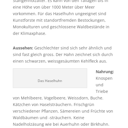
Stangenholzalter. Es kann von den Tallagen bis in
eine Höhe von über 1000 Meter über Meer
vorkommen. Für das Haselhuhn ungeeignet sind
Kunstforste mit standortfremden Bestockungen,
Monokul­turen und geschlossene Waldbestände in
der Klimaxphase.
Aussehen:
Geschlechter sind sich sehr ähnlich und
sind fast gleich gross. Der Hahn zeichnet sich durch
einen schwarzen, weissgesäumten Kehlfleck aus.
Nahrung:
Knospen
Das Haselhuhn
und
Triebe
von Mehlbeere, Vogelbeere, Weissdorn, Buche.
Kätzchen von Haselsträuchern. Frischgrün
verschiedener Pflanzen, Sämereien und Früchte von
Waldbäu­men und -sträuchern. Keine
Nadelholzäsung wie bei Auerhuhn oder Birkhuhn.