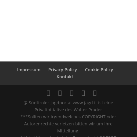
Impressum
Privacy Policy
Cookie Policy
Kontakt
@ Südtiroler Jagdportal www.jagd.it ist eine
Privatinitiative des Walter Prader
***Sollten wir irgendwelches COPYRIGHT oder
Autorenrechte verletzen bitten wir um Ihre
Mitteilung.