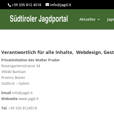
+39 335 812 4518
info@jagd.it
Aktuelles
Jage
Verantwortlich für alle Inhalte,
Webdesign, Ges
Privatinitiative des Walter Prader
Rosengartenstrasse 34
39040 Barbian
Provinz Bozen
Südtirol – Italien
Email
info@jagd.it
Webseite
www.jagd.it
Tel.
+39 335 8124518