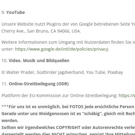
YouTube
Unsere Website nutzt Plugins der von Google betriebenen Seite Y
Cherry Ave., San Bruno, CA 94066, USA.
Weitere Informationen zum Umgang mit Nutzerdaten finden Sie 
unter:
https://www.google.de/intl/de/policies/privacy
.
Video, Musik und Bildquellen
© Walter Prader, Südtiroler Jagdverband, You Tube, Pixabay
Online-Streitbeilegung (ODR)
Plattform der EU-Kommission zur Online-Streitbeilegung:
https:/
***
Für uns ist es unmöglich, bei FOTOS jede ersichtliche Person
Gerade unter uns Weidgenossen ist es “schäbig”, gleich mit Rec
werden.
Sollten wir irgendwelches COPYRIGHT oder Autorenrechte verletz
dargestellt werden
dies NICHT wünschen, genügt Ihre Mitteilun