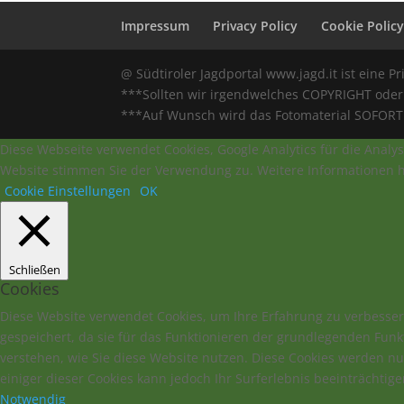
Impressum
Privacy Policy
Cookie Polic
@ Südtiroler Jagdportal www.jagd.it ist eine Pr
***Sollten wir irgendwelches COPYRIGHT oder 
***Auf Wunsch wird das Fotomaterial SOFORT e
Diese Webseite verwendet Cookies, Google Analytics für die Analys
Website stimmen Sie der Verwendung zu. Weitere Informationen hi
Cookie Einstellungen
OK
Schließen
Cookies
Diese Website verwendet Cookies, um Ihre Erfahrung zu verbesser
gespeichert, da sie für das Funktionieren der grundlegenden Funk
verstehen, wie Sie diese Website nutzen. Diese Cookies werden n
einiger dieser Cookies kann jedoch Ihr Surferlebnis beeinträchtige
Notwendig