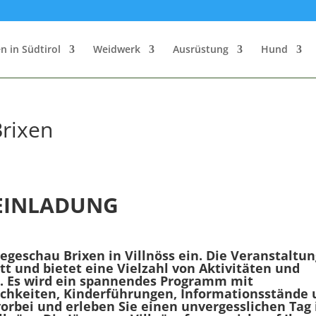
n in Südtirol
Weidwerk
Ausrüstung
Hund
Brixen
EINLADUNG
hegeschau Brixen in Villnöss ein. Die Veranstaltu
att und bietet eine Vielzahl von Aktivitäten und
e. Es wird ein spannendes Programm mit
lichkeiten, Kinderführungen, Informationsstände
rbei und erleben Sie einen unvergesslichen Tag 