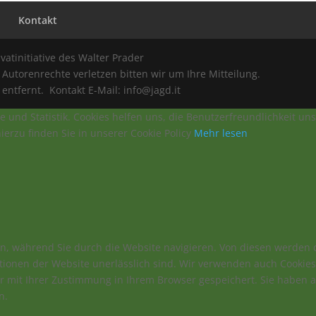
y
Kontakt
ivatinitiative des Walter Prader
Autorenrechte verletzen bitten wir um Ihre Mitteilung.
ntfernt. Kontakt E-Mail: info@jagd.it
e und Statistik. Cookies helfen uns, die Benutzerfreundlichkeit u
erzu finden Sie in unserer Cookie Policy
Mehr lesen
n, während Sie durch die Website navigieren. Von diesen werden d
tionen der Website unerlässlich sind. Wir verwenden auch Cookies 
ur mit Ihrer Zustimmung in Ihrem Browser gespeichert. Sie haben 
n.