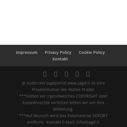
Impressum
Privacy Policy
Cookie Policy
Kontakt
@ Südtiroler Jagdportal www.jagd.it ist eine
Privatinitiative des Walter Prader
***Sollten wir irgendwelches COPYRIGHT oder
Autorenrechte verletzen bitten wir um Ihre
Mitteilung.
***Auf Wunsch wird das Fotomaterial SOFORT
entfernt. Kontakt E-Mail: info@jagd.it