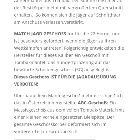
Außenmantel aus Tombak. Der Mantel reißt hier ab
der Restkörper bleibt mit vergrößertem Querschnitt
erhalten. So können sich die Jäger auf Schnitthaar
am Anschuss verlassen.verstärkt.
MATCH JAGD GESCHOSS
für für die 22 Hornet und
ist besonders gefordert, wenn die Jäger zu ihren
Wettkämpfen antreten. Folgerichtig entwickelten die
Hersteller für dieses Kaliber ein Geschoß mit
Tombakmantel, das hundertprozentig auf das
bewährte Scheibengeschoss (SG) ausgelegt ist.
Dieses Geschoss IST FÜR DIE JAGADAUSÜBUNG
VERBOTEN!
Überhaupt kein Mantelgeschoß mehr ist schließlich
das in Österreich hergestellte
ABC-Geschoß:
Ein
Massivgeschoß aus dem vollen Tombak-Material mit
einer kleinen vorne eingesetzten Bleispitze. Der
gesamte Geschosskörper deformiert sich im
vorderen Teil in Form von sich