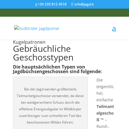
+39 335 812 4518
info@jagd.it
Kugelpatronen
Gebräuchliche
Geschosstypen
Die hauptsächlichen Typen von
Jagdbüchsengeschossen sind folgende:
Die
(eigentlic
Bei der Jagd werden größtenteils
he)
Teilmantelgeschosse verwendet, da diese
einfache
bei waidgerechtem Schuss durch die
Teilmant
effektive Energieabgabe im Wildkörper
elgescho
zuverlässiger zum schnelleren Tod des
ß ™
–
beschossenen Wildes führen.
Rund-,