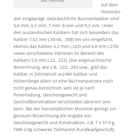
ABC-Geschoß
auf dem
Hülsenbo
den eingeprägt. Gebräuchliche Büchsenkaliber sind
5,6 mm, 6,5 mm, 7 mm, 8 mm und 9,3 mm. Unter
den ausländischen Kalibern hat sich besonders das
Kaliber 7,62 mm (.30-06, .308) bei uns eingeführt,
ebenso das Kaliber 6,2 mm (.243) und 6,8 mm (.270)
sowie verschiedene Patronen im Bereich des
Kalibers 5,6 mm (.22, .222). (Die angelsächsische
Bezeichnung, wie z.B. .222, .243 usw., gibt das
Kaliber in Zehntelzoll an).Mit Kaliber und
Hülsenlänge allein ist eine Büchsenpatrone noch
nicht genau bezeichnet, weil sie je nach
Pulverladung, Geschossgewicht und
Geschoßkonstruktion verschieden laboriert sein
kann. Bei der handelüblichen Munition genügt zur
genauen Bezeichnung die Angabe von
Geschossgewicht und Konstruktion, z.B. 7 x 57,9 g
TMR (=9g schweres Teilmantel-Rundkopfgeschoß)