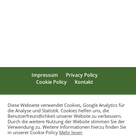
Impressum
Privacy Policy
Cookie Policy
Kontakt
Diese Webseite verwendet Cookies, Google Analytics für
@ Südtiroler Jagdportal www.jagd.it ist eine
die Analyse und Statistik. Cookies helfen uns, die
Privatinitiative des Walter Prader
Benutzerfreundlichkeit unserer Website zu verbessern.
Durch die weitere Nutzung der Website stimmen Sie der
***Sollten wir irgendwelches COPYRIGHT oder
Verwendung zu. Weitere Informationen hierzu finden Sie
Autorenrechte verletzen bitten wir um Ihre
in unserer Cookie Policy
Mehr lesen
Mitteilung.